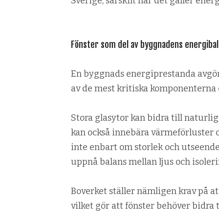
Sverige, särskilt när det gäller ener
Fönster som del av byggnadens energiba
En byggnads energiprestanda avgörs 
av de mest kritiska komponenterna e
Stora glasytor kan bidra till naturli
kan också innebära värmeförluster o
inte enbart om storlek och utseende
uppnå balans mellan ljus och isoleri
Boverket ställer nämligen krav på 
vilket gör att fönster behöver bidra t