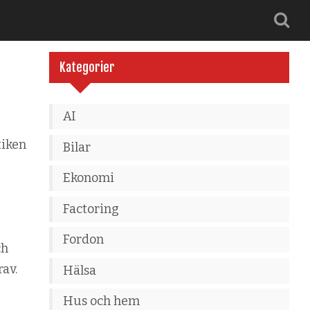
Kategorier
AI
tiken
Bilar
Ekonomi
Factoring
Fordon
ch
rav.
Hälsa
Hus och hem