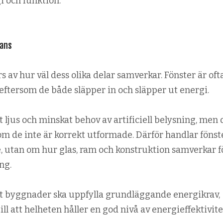
gi och funktion.
lans
av hur väl dess olika delar samverkar. Fönster är oft
ftersom de både släpper in och släpper ut energi.
gt ljus och minskat behov av artificiell belysning, men 
m de inte är korrekt utformade. Därför handlar fönst
, utan om hur glas, ram och konstruktion samverkar fö
ng.
att byggnader ska uppfylla grundläggande energikrav,
ill att helheten håller en god nivå av energieffektivite