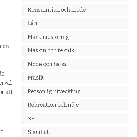
Konsumtion och mode
Lån
Marknadsföring
a en
Maskin och teknik
Mode och hälsa
de
Musik
erval
Personlig utveckling
r att
Rekreation och nöje
SEO
t.
Skönhet