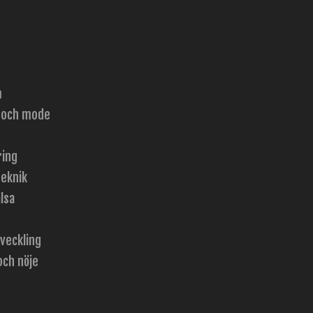
m
 och mode
ring
teknik
lsa
tveckling
och nöje