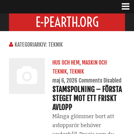
E-PEARTH.ORG
KATEGORIARKIV: TEKNIK
HUS OCH HEM
,
MASKIN OCH
TEKNIK
,
TEKNIK
maj 6, 2026
Comments Disabled
STAMSPOLNING – FÖRSTA
STEGET MOT ETT FRISKT
AVLOPP
Många glömmer bort att
avloppsrör behöver