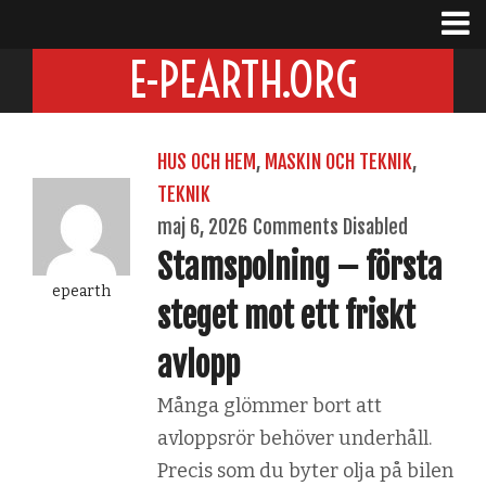
E-PEARTH.ORG
HUS OCH HEM
,
MASKIN OCH TEKNIK
,
TEKNIK
maj 6, 2026
Comments Disabled
Stamspolning – första
epearth
steget mot ett friskt
avlopp
Många glömmer bort att
avloppsrör behöver underhåll.
Precis som du byter olja på bilen