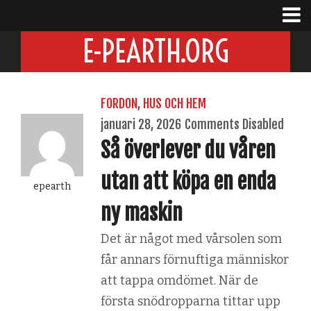
E-PEARTH.ORG
FORDON
,
HUS OCH HEM
januari 28, 2026
Comments Disabled
Så överlever du våren
utan att köpa en enda
epearth
ny maskin
Det är något med vårsolen som
får annars förnuftiga människor
att tappa omdömet. När de
första snödropparna tittar upp